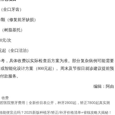
次（全口牙齿）
元/颗（修复前牙缺损）
起（树脂基托）
0元/次
0元起（全口洁治）
参考，具体收费以实际检查后方案为准。部分复杂病例可能需要
次）或智能化设计方案（800元起）。周末及节假日就诊建议提前预
付款服务。
编辑：阿由
收费
口腔医院整牙费用｜全新价目表公开，种牙2800起，矫正7800起真实测
能便宜点吗？2025新版种植牙/矫正/补牙价格清单+省钱攻略大揭秘！