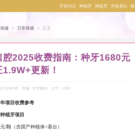
牙齿纠正
种植牙
烤瓷牙
牙齿美白
根
腔保健
>
日常保健
>
正文
腔2025收费指南：种牙1680元
1.9W+更新！
0 10:58:49
责编：
护牙顾问
人气：
1630
5年项目收费参考
腔
种植牙项目
0元/颗（含国产种植体+基台）