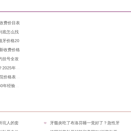
年收费价目表
到底怎么找
牙价格20
全新收费价格
约挂号全攻
25年价格
价格表：种
年经验打造
所坑人的套
牙髓炎吃了布洛芬睡一觉好了？急性牙