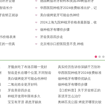
别补牙去做
德国树脂补牙材料和美国3M树脂补牙
同智齿长什
华西医院种植牙2024收费标准出炉，记
牙齿矫正就诊
美白镶烤瓷牙可能会伤神经
2024上海九院种植牙价格表最新版，收
做种植牙有哪些步骤
25价格表来
牙齿美容四步走
正的一些真
北京维尔口腔医院贵不贵,种植
坑
牙髓炎吃了布洛芬睡一觉好
真实经历告诉你深龋千万别补
树
了？急性牙
智齿是长在哪个位置,不同智齿
牙去做
华西医院种植牙2024收费标准
齿
长什
美白镶烤瓷牙可能会伤神经
出炉，记
做种植牙有哪些优缺点
最
二氧化锆全瓷牙好吗
做种植牙有哪些步骤
价
牙齿美容四步走
【口腔科普】关于牙齿矫正的
植
种植牙使用年限有多久
一些真
茶渍牙怎么治疗
宝宝有牙渍 易患牙龈炎
奥林匹克公园 烤瓷牙哪里比较