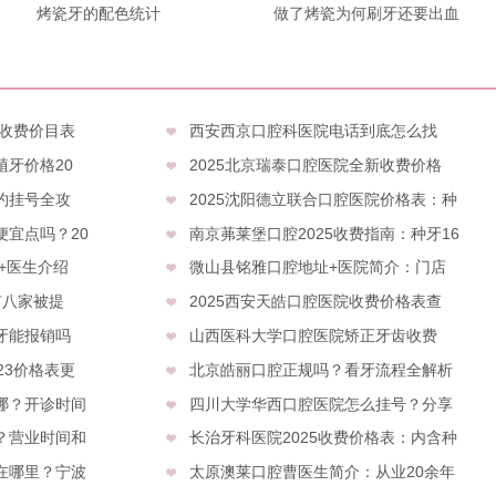
题
烤瓷牙的配色统计
好
做了烤瓷为何刷牙还要出血
年收费价目表
西安西京口腔科医院电话到底怎么找
牙价格20
2025北京瑞泰口腔医院全新收费价格
约挂号全攻
2025沈阳德立联合口腔医院价格表：种
宜点吗？20
南京茀莱堡口腔2025收费指南：种牙16
表+医生介绍
微山县铭雅口腔地址+医院简介：门店
有八家被提
2025西安天皓口腔医院收费价格表查
牙能报销吗
山西医科大学口腔医院矫正牙齿收费
23价格表更
北京皓丽口腔正规吗？看牙流程全解析
哪？开诊时间
四川大学华西口腔医院怎么挂号？分享
？营业时间和
长治牙科医院2025收费价格表：内含种
在哪里？宁波
太原澳莱口腔曹医生简介：从业20余年