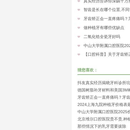
真实经历告诉你深龋千万
智齿是长在哪个位置,不
牙齿矫正会一直疼痛吗？
做种植牙有哪些优缺点
二氧化锆全瓷牙好吗
中山大学附属口腔医院20
【口腔科普】关于牙齿矫
猜您喜欢：
抖友真实经历揭晓牙科诊所
人的套
德国树脂补牙材料和美国3M
脂补牙
牙齿矫正会一直疼痛吗？牙
矫正就诊
2024上海九院种植牙价格表
新版，收
中山大学附属口腔医院2025
格表来
北京维尔口腔医院贵不贵,种
那些情况下的乳牙需要拔除