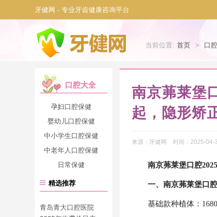
牙健网 - 专业牙齿健康咨询平台
当前位置:
首页
>
口
口腔大全
南京茀莱堡口
孕妇口腔保健
起，隐形矫正
婴幼儿口腔保健
中小学生口腔保健
来源：
牙健网
时间：
2025-04-3
中老年人口腔保健
日常保健
南京茀莱堡口腔202
精选推荐
一、
南京茀莱堡口
基础款种植体：168
青岛青大口腔医院