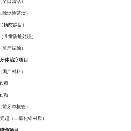
元（全口清洁）
（去除烟渍茶渍）
次（预防龋齿）
颗（儿童防蛀处理）
起（前牙拔除）
牙体治疗项目
起（国产材料）
元/颗
元/颗
起（前牙单根管）
00元起（二氧化锆材质）
特色项目