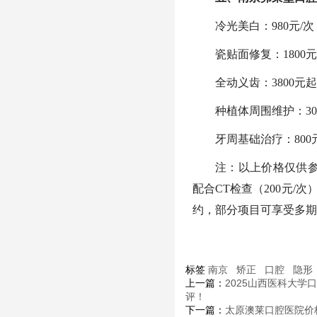
冷光美白：980元/
瓷贴面修复：1800
全动义齿：3800元
种植体周围维护：30
牙周基础治疗：80
注：以上价格仅供
配合CT检查（200元/
约，部分项目可享受多期
标签
南京
矫正
口腔
隐形
上一篇：
2025山西医科大学
评！
下一篇：
太原澳莱口腔医院价格