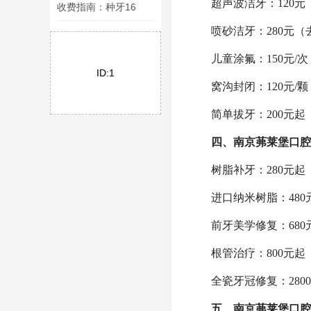
超声波洁牙：120
收费指南：种牙16
喷砂洁牙：280元
儿童涂氟：150元/
ID:1
窝沟封闭：120元/
简单拔牙：200元
四、
南京茀莱堡口腔
树脂补牙：280元
进口纳米树脂：480
前牙美学修复：680
根管治疗：800元
全瓷牙冠修复：28
五、
南京茀莱堡口腔