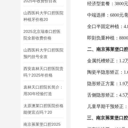
2025年收费价目表
经济型套餐：3800
山西医科大学口腔医院
中端选择：6800元
种植牙价格20
全口半固定种植：4.
2025北京瑞泰口腔医
即刻负重种植：880
院全新收费价格
二、
南京茀莱堡口
山西医科大学口腔医院
预约挂号全攻
金属托槽矫正：1.
西安袁林天口腔医院贵
陶瓷半隐形矫正：1.
吗？2025年价格
隐形矫正方案：1.
袁林天口腔院长简介：
用30年经验打造
舌侧隐形矫正：4.
太原澳莱口腔医院价格
儿童早期干预矫正：8
能便宜点吗？20
三、
南京茀莱堡口腔
南京茀莱堡口腔2025